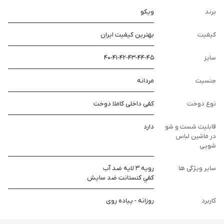
برند
ویکو
کیفیت
بهترین کیفیت ایران
سایز
۴۰-۴۱-۴۲-۴۳-۴۴-۴۵
جنسیت
مردانه
نوع دوخت
کفی داخلی کاملا دوخت
قابلیت شست و شو
دارد
در ماشین لباس
شویی
سایر ویژگی ها
رويه ٣ لايه ضد آب
كفي كنستانت ضد سايش
کاربرد
روزانه - پیاده روی