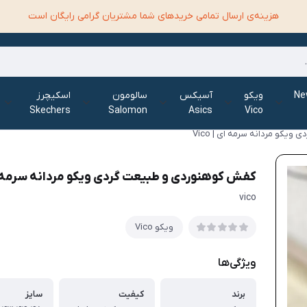
هزینه‌ی ارسال تمامی خرید‌های شما مشتریان گرامی رایگان است
الانس New
ویکو
آسیکس
سالومون
اسکیچرز
Skechers
Salomon
Asics
Vico
کو مردانه سرمه ای | Vico
کفش کوهنوردی و طبیعت گردی ویکو مردانه سرمه ای | 
vico
ویکو Vico
ویژگی‌ها
برند
کیفیت
سایز