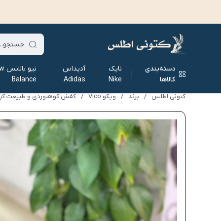
دسته‌بندی
نایک
آدیداس
نیو ب
کالاها
Nike
Adidas
Balance
کتونی اطلس
/
برند
/
ویکو Vico
/
کفش کوهنوردی و طبیعت گردی وی