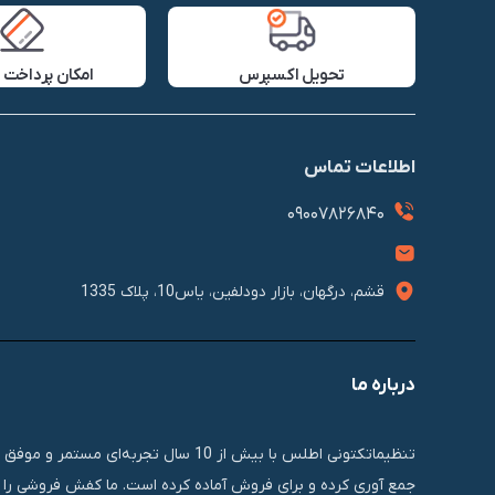
تحویل اکسپرس
امکان پرداخت 
اطلاعات تماس
09007826840
قشم، درگهان، بازار دودلفین، یاس10، پلاک 1335
درباره ما
تنظیماتکتونی اطلس با بیش از 10 سال 
جمع آوری کرده و برای فروش آماده کرده است. ما کفش فروشی را ب