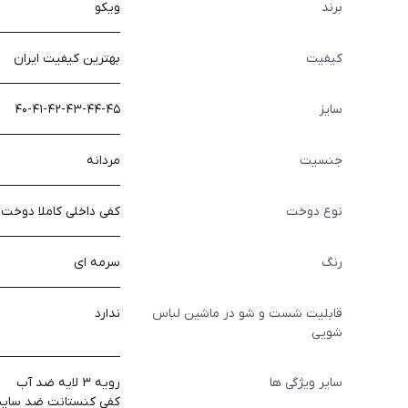
برند
ویکو
کیفیت
بهترین کیفیت ایران
سایز
۴۰-۴۱-۴۲-۴۳-۴۴-۴۵
جنسیت
مردانه
نوع دوخت
کفی داخلی کاملا دوخت
رنگ
سرمه ای
قابلیت شست و شو در ماشین لباس
ندارد
شویی
سایر ویژگی ها
رويه ٣ لايه ضد آب
كفي كنستانت ضد سا