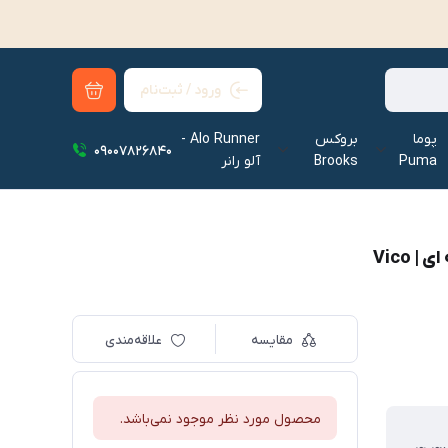
ورود / ثبت‌نام
پوما
بروکس
Alo Runner -
09007826840
Puma
Brooks
آلو رانر‌
Vico
مقایسه
علاقه‌مندی
محصول مورد نظر موجود نمی‌باشد.