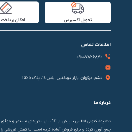
تحویل اکسپرس
امکان پرداخت 
اطلاعات تماس
09007826840
قشم، درگهان، بازار دودلفین، یاس10، پلاک 1335
درباره ما
تنظیماتکتونی اطلس با بیش از 10 سال 
جمع آوری کرده و برای فروش آماده کرده است. ما کفش فروشی را ب