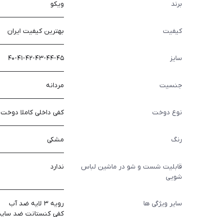
برند
ویکو
کیفیت
بهترین کیفیت ایران
سایز
۴۰-۴۱-۴۲-۴۳-۴۴-۴۵
جنسیت
مردانه
نوع دوخت
کفی داخلی کاملا دوخت
رنگ
مشکی
قابلیت شست و شو در ماشین لباس
ندارد
شویی
سایر ویژگی ها
رويه ٣ لايه ضد آب
كفي كنستانت ضد سا