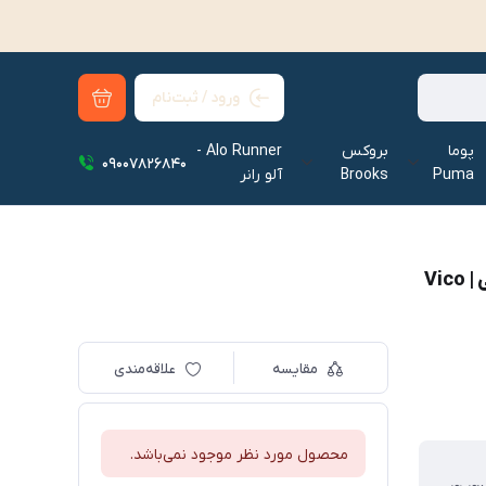
ورود / ثبت‌نام
پوما
بروکس
Alo Runner -
09007826840
Puma
Brooks
آلو رانر‌
Vi
مقایسه
علاقه‌مندی
محصول مورد نظر موجود نمی‌باشد.