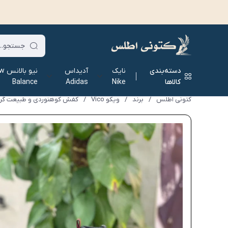
دسته‌بندی
نایک
آدیداس
نیو ب
کالاها
Nike
Adidas
Balance
کتونی اطلس
/
برند
/
ویکو Vico
/
کفش کوهنوردی و طبیعت گردی و