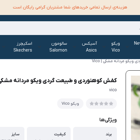
هزینه‌ی ارسال تمامی خرید‌های شما مشتریان گرامی رایگان است
الانس New
ویکو
آسیکس
سالومون
اسکیچرز
Skechers
Salomon
Asics
Vico
یکو مردانه مشکی | Vico
کفش کوهنوردی و طبیعت گردی ویکو مردانه مشکی | co
vico
ویکو Vico
ویژگی‌ها
برند
کیفیت
سایز