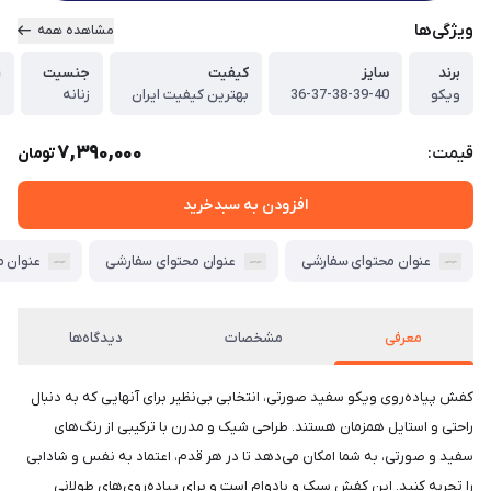
ویژگی‌ها
مشاهده همه
برند
سایز
کیفیت
جنسیت
ر
ویکو
36-37-38-39-40
بهترین کیفیت ایران
زنانه
م
7,390,000
قیمت:
تومان
افزودن به سبدخرید
عنوان محتوای سفارشی
عنوان محتوای سفارشی
عنوان 
معرفی
مشخصات
دیدگاه‌ها
کفش پیاده‌روی ویکو سفید صورتی، انتخابی بی‌نظیر برای آنهایی که به دنبال
راحتی و استایل همزمان هستند. طراحی شیک و مدرن با ترکیبی از رنگ‌های
سفید و صورتی، به شما امکان می‌دهد تا در هر قدم، اعتماد به نفس و شادابی
را تجربه کنید. این کفش سبک و بادوام است و برای پیاده‌روی‌های طولانی