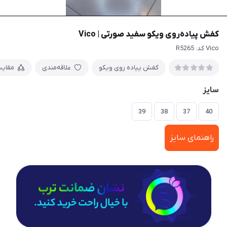
کفش پیاده‌روی ویکو سفید صورتی | Vico
Vico کد: R5265
کفش پیاده روی ویکو
علاقه‌مندی
مقای
سایز
39
38
37
40
راهنمای سایز