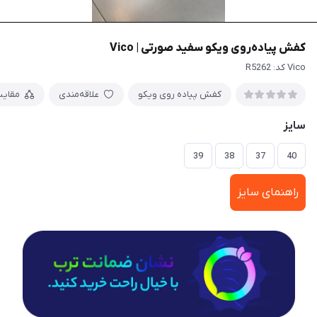
کفش پیاده‌روی ویکو سفید صورتی | Vico
Vico کد: R5262
کفش پیاده روی ویکو
علاقه‌مندی
مقای
سایز
39
38
37
40
راهنمای سایز