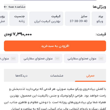
ویژگی‌ها
مشاهده همه
برند
سایز
کیفیت
جنسیت
رویه
ویکو
37-38-39-40
بهترین کیفیت ایران
زنانه
مش 
7,390,000
قیمت:
تومان
افزودن به سبدخرید
عنوان محتوای سفارشی
عنوان محتوای سفارشی
عنوان 
معرفی
مشخصات
دیدگاه‌ها
با کفش پیاده‌روی ویکو سفید صورتی، هر قدمی که برمی‌دارید لذت‌بخش و
راحت خواهد بود. طراحی ارگونومیک و جنس باکیفیت این محصول، بهترین
همراه شما برای پیاده‌روی‌های روزانه است. با دوختی مقاوم و ظاهری جذاب، این
کفش سبک و بادوام انتخابی عالی برای کسانی است که به سلامت و استایل