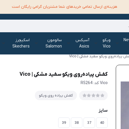
هزینه‌ی ارسال تمامی خرید‌های شما مشتریان گرامی رایگان است
الانس New
ویکو
آسیکس
سالومون
اسکیچرز
Skechers
Salomon
Asics
Vico
ش پیاده‌روی ویکو سفید مشکی | Vico
کفش پیاده‌روی ویکو سفید مشکی | Vico
Vico کد: R5264
کفش پیاده روی ویکو
سایز
39
38
37
40