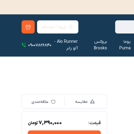
ورود / ثبت‌نام
پوما
بروکس
Alo Runner -
09007826840
Puma
Brooks
آلو رانر‌
مقایسه
علاقه‌مندی
7,390,000
قیمت:
تومان