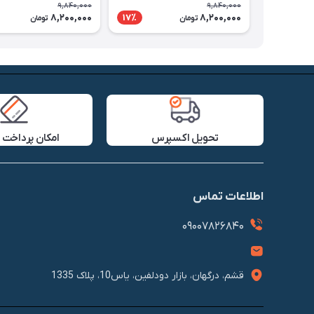
9,840,000
9,840,000
8,200,000
8,200,000
17٪
تومان
تومان
تحویل اکسپرس
امکان پرداخت 
اطلاعات تماس
09007826840
قشم، درگهان، بازار دودلفین، یاس10، پلاک 1335