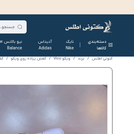
دسته‌بندی
نایک
آدیداس
نیو ب
کالاها
Nike
Adidas
Balance
کتونی اطلس
/
برند
/
ویکو Vico
/
کفش پیاده روی ویکو
/
کف