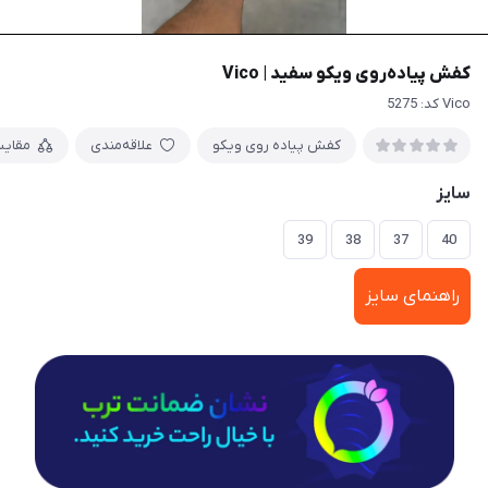
کفش پیاده‌روی ویکو سفید | Vico
Vico کد: 5275
کفش پیاده روی ویکو
علاقه‌مندی
مقای
سایز
39
38
37
40
راهنمای سایز