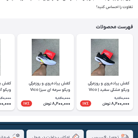
تفاوت را احساس کنید!
فهرست محصولات
کفش پیاده‌روی و روزمرگی
کفش پیاده‌روی و روزمرگی
کفش پیا
ویکو مشکی سفید | Vico
ویکو سرمه ای سبز| Vico
ویکو آبی 
840,000
9,840,000
9,840,000
00,000
8,200,000
8,200,000
17٪
17٪
تومان
تومان
امکان پرداخت در محل
ضمانت
تحویل اکسپرس