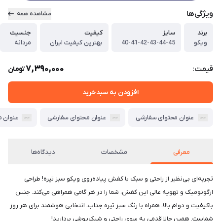
ویژگی‌ها
مشاهده همه
برند
سایز
کیفیت
جنسیت
ویکو
40-41-42-43-44-45
بهترین کیفیت ایران
مردانه
7,390,000
قیمت:
تومان
افزودن به سبدخرید
عنوان محتوای سفارشی
عنوان محتوای سفارشی
عنوان 
معرفی
مشخصات
دیدگاه‌ها
تجربه‌ای بی‌نظیر از راحتی و سبک با کفش پیاده‌روی ویکو سبز تیره! طراحی
ارگونومیک و تهویه عالی این کفش، شما را در هر گامی همراهی می‌کند. جنس
باکیفیت و دوام بالا، همراه با رنگ سبز تیره جذاب، انتخابی هوشمند برای هر روز
شماست. همین حالا قدمی به سوی راحتی و شیک‌پوشی بردارید!