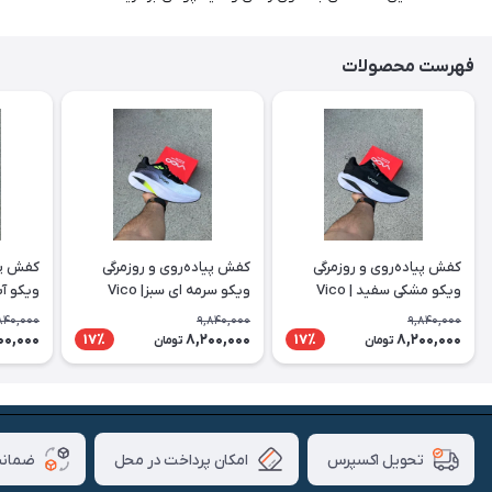
فهرست محصولات
کفش پیاده‌روی و روزمرگی
کفش پیاده‌روی و روزمرگی
کفش پیا
ویکو مشکی سفید | Vico
ویکو سرمه ای سبز| Vico
ویکو آبی 
840,000
9,840,000
9,840,000
00,000
8,200,000
8,200,000
17٪
17٪
تومان
تومان
امکان پرداخت در محل
ضمانت
تحویل اکسپرس