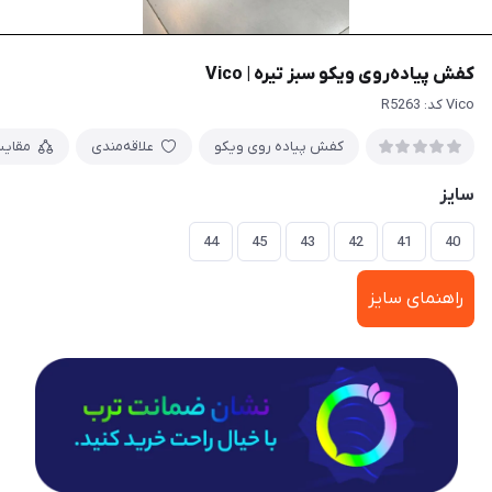
کفش پیاده‌روی ویکو سبز تیره | Vico
Vico کد: R5263
کفش پیاده روی ویکو
علاقه‌مندی
مقای
سایز
44
45
43
42
41
40
راهنمای سایز