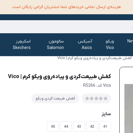
هزینه‌ی ارسال تمامی خرید‌های شما مشتریان گرامی رایگان است
الانس New
ویکو
آسیکس
سالومون
اسکیچرز
Skechers
Salomon
Asics
Vico
کفش طبیعت‌گردی و پیاده‌روی ویکو کرم | Vico
کفش طبیعت‌گردی و پیاده‌روی ویکو کرم | Vico
Vico کد: R5266
کفش طبیعت گردی ویکو
سایز
45
44
43
42
41