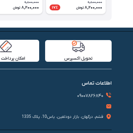
9,800,000
9,800,000
8,200,000
8,200,000
17٪
تومان
تومان
تحویل اکسپرس
امکان پرداخت 
اطلاعات تماس
09007826840
قشم، درگهان، بازار دودلفین، یاس10، پلاک 1335