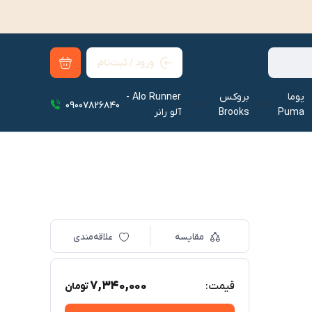
ورود / ثبت‌نام
پوما
بروکس
Alo Runner -
09007826840
Puma
Brooks
آلو رانر‌
مقایسه
علاقه‌مندی
7,340,000
قیمت:
تومان