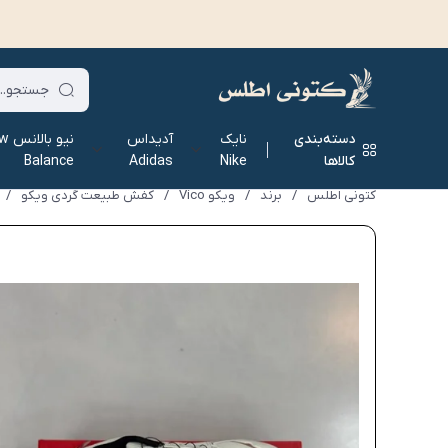
دسته‌بندی
نایک
آدیداس
نیو ب
کالاها
Nike
Adidas
Balance
کتونی اطلس
/
برند
/
ویکو Vico
/
کفش طبیعت گردی ویکو
/