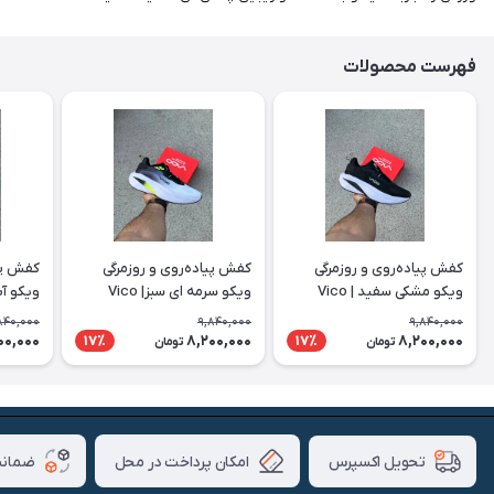
فهرست محصولات
کفش پیاده‌روی و روزمرگی
کفش پیاده‌روی و روزمرگی
کفش پیا
ویکو مشکی سفید | Vico
ویکو سرمه ای سبز| Vico
ویکو آبی 
840,000
9,840,000
9,840,000
00,000
8,200,000
8,200,000
17٪
17٪
تومان
تومان
امکان پرداخت در محل
ضمانت
تحویل اکسپرس