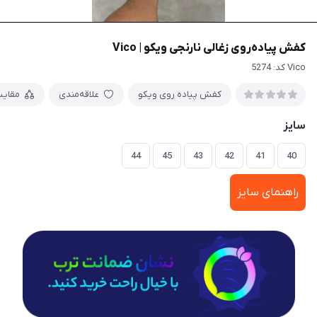
کفش پیاده‌روی زغالی نارنجی ویکو | Vico
Vico کد: 5274
کفش پیاده روی ویکو
علاقه‌مندی
مقای
سایز
44
45
43
42
41
40
راهنمای سایز