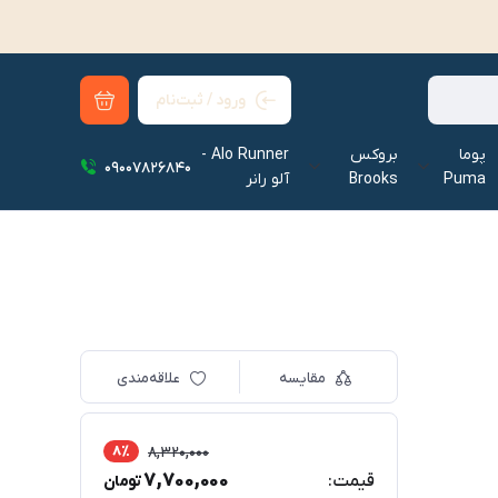
ورود / ثبت‌نام
پوما
بروکس
Alo Runner -
09007826840
Puma
Brooks
آلو رانر‌
مقایسه
علاقه‌مندی
8٪
8,320,000
7,700,000
قیمت:
تومان