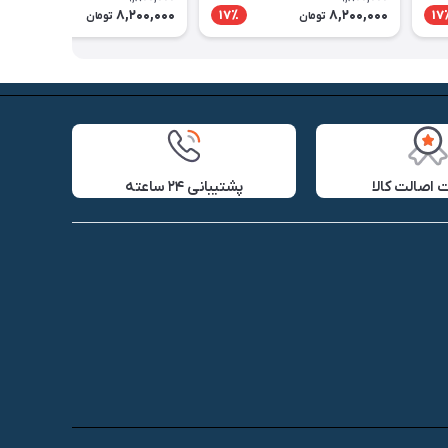
8,200,000
8,200,000
17٪
17٪
17
تومان
تومان
اصالت کالا
پشتیبانی ۲۴ ساعته