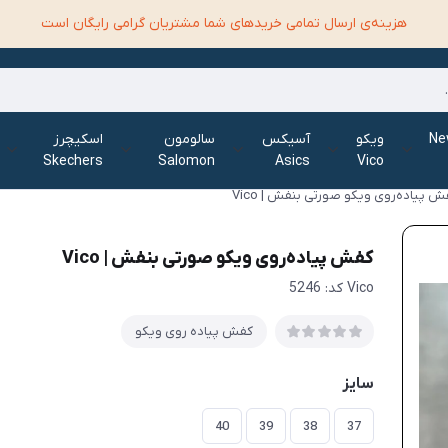
هزینه‌ی ارسال تمامی خرید‌های شما مشتریان گرامی رایگان است
الانس New
ویکو
آسیکس
سالومون
اسکیچرز
Skechers
Salomon
Asics
Vico
ش پیاده‌روی ویکو صورتی بنفش | Vico
کفش پیاده‌روی ویکو صورتی بنفش | Vico
Vico کد: 5246
کفش پیاده روی ویکو
سایز
40
39
38
37