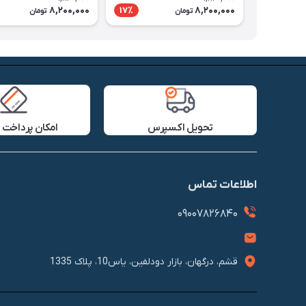
8,200,000
8,200,000
17٪
تومان
تومان
تحویل اکسپرس
امکان پرداخت 
اطلاعات تماس
09007826840
قشم، درگهان، بازار دودلفین، یاس10، پلاک 1335