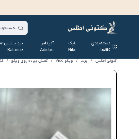
دسته‌بندی
نایک
آدیداس
نیو ب
کالاها
Nike
Adidas
Balance
کتونی اطلس
/
برند
/
ویکو Vico
/
کفش پیاده روی ویکو
/
کف