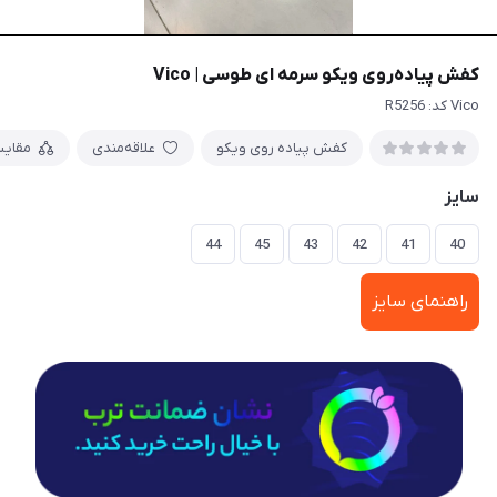
کفش پیاده‌روی ویکو سرمه ای طوسی | Vico
Vico کد: R5256
کفش پیاده روی ویکو
علاقه‌مندی
مقای
سایز
44
45
43
42
41
40
راهنمای سایز