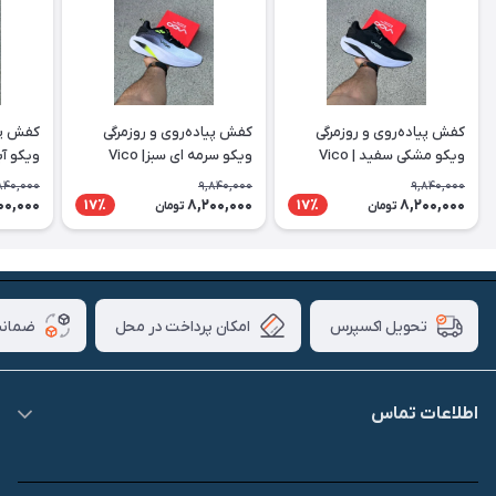
کفش پیاده‌روی و روزمرگی
کفش پیاده‌روی و روزمرگی
کفش پیا
ویکو مشکی سفید | Vico
ویکو سرمه ای سبز| Vico
ویکو آبی 
840,000
9,840,000
9,840,000
00,000
8,200,000
8,200,000
17٪
17٪
تومان
تومان
امکان پرداخت در محل
ضمانت
تحویل اکسپرس
اطلاعات تماس
09007826840