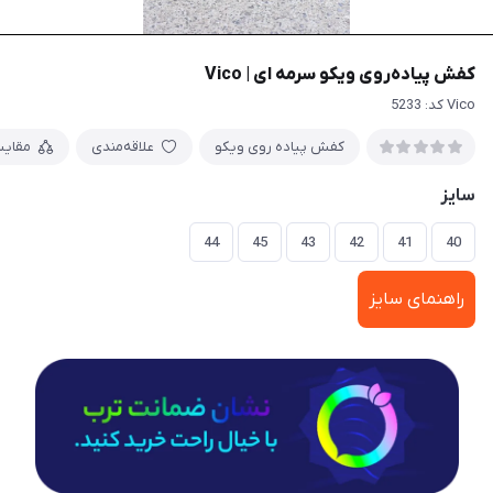
کفش پیاده‌روی ویکو سرمه ای | Vico
Vico کد: 5233
کفش پیاده روی ویکو
علاقه‌مندی
مقای
سایز
44
45
43
42
41
40
راهنمای سایز