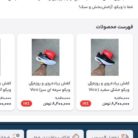
شما با ویکو، آرامش‌بخش و سبک!
فهرست محصولات
کفش پیاده‌روی و روزمرگی
کفش پیاده‌روی و روزمرگی
کفش پیا
ویکو مشکی سفید | Vico
ویکو سرمه ای سبز| Vico
ویکو آبی 
840,000
9,840,000
9,840,000
00,000
8,200,000
8,200,000
17٪
17٪
تومان
تومان
امکان پرداخت در محل
ضمانت
تحویل اکسپرس