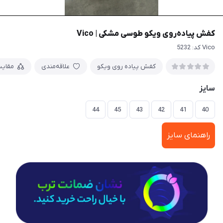
کفش پیاده‌روی ویکو طوسی مشکی | Vico
Vico کد: 5232
کفش پیاده روی ویکو
علاقه‌مندی
مقای
سایز
44
45
43
42
41
40
راهنمای سایز