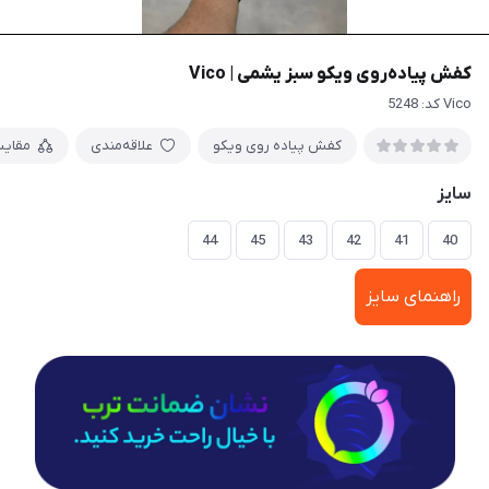
کفش پیاده‌روی ویکو سبز یشمی | Vico
Vico کد: 5248
کفش پیاده روی ویکو
علاقه‌مندی
مقای
سایز
44
45
43
42
41
40
راهنمای سایز