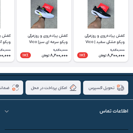
کفش پیاده‌روی و روزمرگی
کفش پیاده‌روی و روزمرگی
کفش پیا
ویکو مشکی سفید | Vico
ویکو سرمه ای سبز| Vico
ویکو آبی 
840,000
9,840,000
9,840,000
00,000
8,200,000
8,200,000
17٪
17٪
تومان
تومان
امکان پرداخت در محل
ضمانت
تحویل اکسپرس
اطلاعات تماس
09007826840