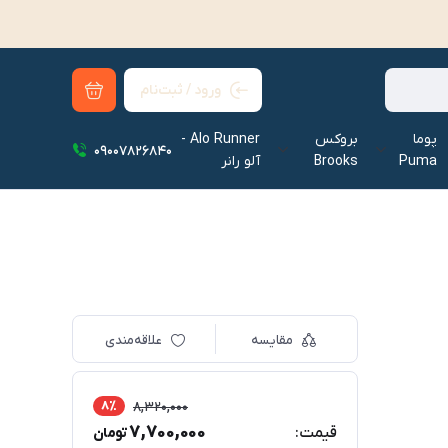
ورود / ثبت‌نام
پوما
بروکس
Alo Runner -
09007826840
Puma
Brooks
آلو رانر‌
مقایسه
علاقه‌مندی
8٪
8,320,000
7,700,000
قیمت:
تومان