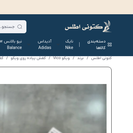
دسته‌بندی
نایک
آدیداس
نیو ب
کالاها
Nike
Adidas
Balance
کتونی اطلس
/
برند
/
ویکو Vico
/
کفش پیاده روی ویکو
/
کفش