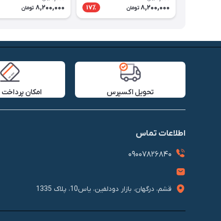
8,200,000
8,200,000
17٪
تومان
تومان
تحویل اکسپرس
امکان پرداخت 
اطلاعات تماس
09007826840
قشم، درگهان، بازار دودلفین، یاس10، پلاک 1335