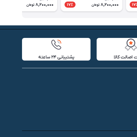
8,200,000
8,200,000
17٪
17٪
17
تومان
تومان
اصالت کالا
پشتیبانی ۲۴ ساعته