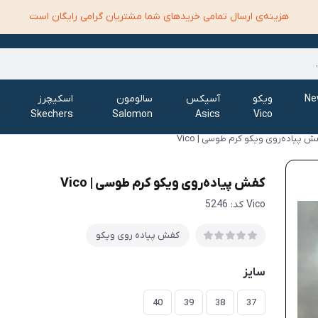
هزینه‌ی ارسال تمامی خرید‌های شما مشتریان گرامی رایگان است
الانس New
ویکو
آسیکس
سالومون
اسکیچرز
Skechers
Salomon
Asics
Vico
 پیاده‌روی ویکو کرم طوسی | Vico
کفش پیاده‌روی ویکو کرم طوسی | Vico
Vico کد: 5246
کفش پیاده روی ویکو
سایز
40
39
38
37