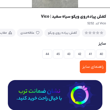
کفش پیاده‌روی ویکو سیاه سفید | Vico
Vico کد: 5252
کفش پیاده روی ویکو
علاقه‌مندی
مقای
سایز
44
45
43
42
41
40
راهنمای سایز