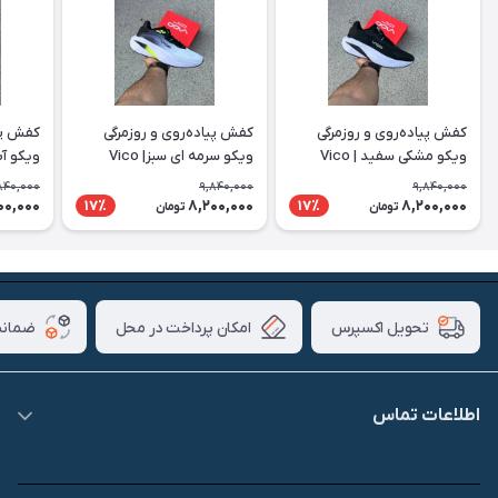
کفش پیاده‌روی و روزمرگی
کفش پیاده‌روی و روزمرگی
کفش پیا
ویکو مشکی سفید | Vico
ویکو سرمه ای سبز| Vico
ویکو آبی 
840,000
9,840,000
9,840,000
00,000
8,200,000
8,200,000
17٪
17٪
تومان
تومان
امکان پرداخت در محل
ضمانت
تحویل اکسپرس
اطلاعات تماس
09007826840