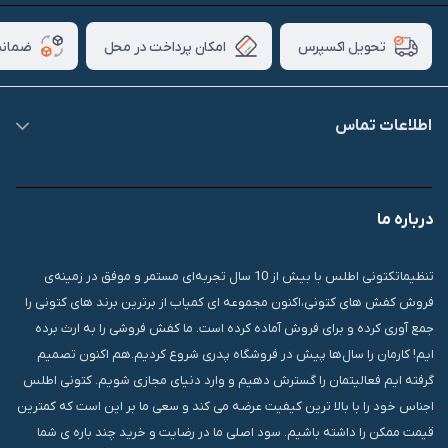
امکان پرداخت در محل
ضمانت
تحویل اکسپرس
اطلاعات تماس
09007826840
درباره ما
قشم، درگهان، بازار دودلفین، یاس10، پلاک 1335
تنظیماتکتونی اطلس با بیش از 10 سال تجربه‌ای مستمر و موفق در زمینه‌ی
فروش کفش های کتونی،اکنون مجموعه ای کمیاب از برترین برند های کتونی را
جمع آوری کرده و برای فروش آماده کرده است. ما کفش فروشی را به ارث برده
ایم! کارمان را سال‌ها پیش در فروشگاه پدری شروع کردیم.هم اکنون تصمیم
گرفته ایم فعالیتمان را گسترش دهیم و وارد دنیای مجازی شویم. کتونی اطلس
اجناس خود را با بالا ترین کیفیت عرضه می کند و سعی ما بر این است که کمترین
قیمت ممکن را داشته باشیم. سود اصلی ما در رضایت و خرید چند باره ی شما