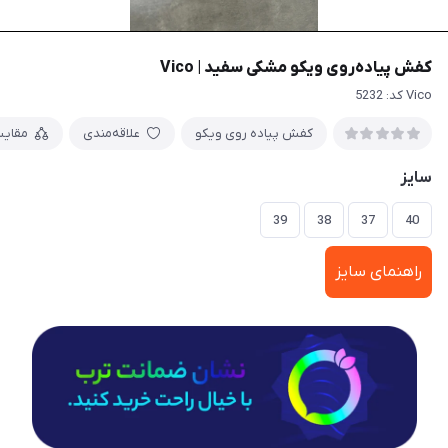
کفش پیاده‌روی ویکو مشکی سفید | Vico
Vico کد: 5232
کفش پیاده روی ویکو
علاقه‌مندی
مقای
سایز
39
38
37
40
راهنمای سایز