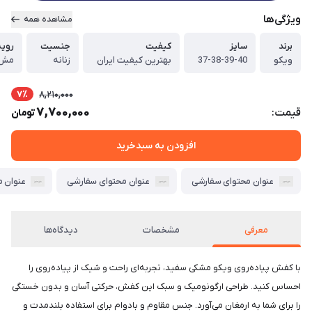
ویژگی‌ها
مشاهده همه
برند
سایز
کیفیت
جنسیت
رویه
ویکو
37-38-39-40
بهترین کیفیت ایران
زنانه
مش 
7٪
8,210,000
7,700,000
قیمت:
تومان
افزودن به سبدخرید
عنوان محتوای سفارشی
عنوان محتوای سفارشی
عنوان 
معرفی
مشخصات
دیدگاه‌ها
با کفش پیاده‌روی ویکو مشکی سفید، تجربه‌ای راحت و شیک از پیاده‌روی را
احساس کنید. طراحی ارگونومیک و سبک این کفش، حرکتی آسان و بدون خستگی
را برای شما به ارمغان می‌آورد. جنس مقاوم و بادوام برای استفاده بلندمدت و