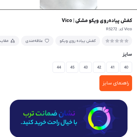
کفش پیاده‌روی ویکو مشکی | Vico
Vico کد: R5272
کفش پیاده روی ویکو
علاقه‌مندی
مقای
سایز
44
45
43
42
41
40
راهنمای سایز