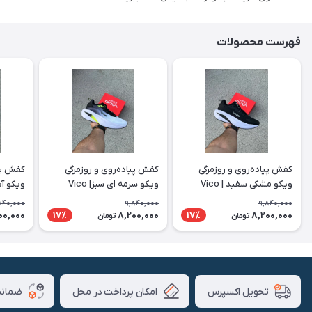
فهرست محصولات
کفش پیاده‌روی و روزمرگی
کفش پیاده‌روی و روزمرگی
کفش پیا
ویکو مشکی سفید | Vico
ویکو سرمه ای سبز| Vico
ویکو آبی 
840,000
9,840,000
9,840,000
00,000
8,200,000
8,200,000
17٪
17٪
تومان
تومان
امکان پرداخت در محل
ضمانت
تحویل اکسپرس