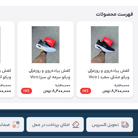
فهرست محصولات
کفش پیاده‌روی و روزمرگی
کفش پیاده‌روی و روزمرگی
کفش پیا
ویکو مشکی سفید | Vico
ویکو سرمه ای سبز| Vico
ویکو آبی 
840,000
9,840,000
9,840,000
00,000
8,200,000
8,200,000
17٪
17٪
تومان
تومان
امکان پرداخت در محل
ضمانت
تحویل اکسپرس