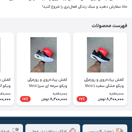
حالا سفارش دهید و سبک زندگی فعال‌تری را شروع کنید!
فهرست محصولات
کفش پیاده‌روی و روزمرگی
کفش پیاده‌روی و روزمرگی
کفش پیا
ویکو مشکی سفید | Vico
ویکو سرمه ای سبز| Vico
ویکو آبی 
840,000
9,840,000
9,840,000
00,000
8,200,000
8,200,000
17٪
17٪
تومان
تومان
امکان پرداخت در محل
ضمانت
تحویل اکسپرس