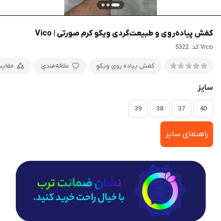
کفش پیاده‌روی و طبیعت‌گردی ویکو کرم صورتی | Vico
Vico کد: 5322
کفش پیاده روی ویکو
علاقه‌مندی
مقای
سایز
39
38
37
40
راهنمای سایز