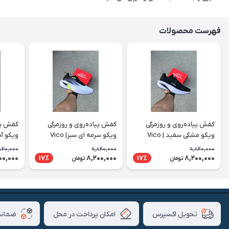
فهرست محصولات
کفش پیاده‌روی و روزمرگی
کفش پیاده‌روی و روزمرگی
کفش پیا
ویکو مشکی سفید | Vico
ویکو سرمه ای سبز| Vico
ویکو آبی 
840,000
9,840,000
9,840,000
00,000
8,200,000
8,200,000
17٪
17٪
تومان
تومان
امکان پرداخت در محل
ضمانت
تحویل اکسپرس