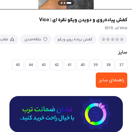
کفش پیاده‌روی و دویدن ویکو نقره ای | Vico
Vico کد: 5315
کفش پیاده روی ویکو
علاقه‌مندی
مقای
سایز
45
44
43
42
41
40
39
38
37
راهنمای سایز