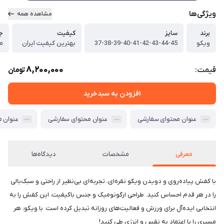
ویژگی‌ها
مشاهده همه
برند
سایز
کیفیت
ج
ویکو
37-38-39-40-41-42-43-44-45
بهترین کیفیت ایران
مر
8,200,000
قیمت:
تومان
افزودن به سبدخرید
عنوان محتوای سفارشی
عنوان محتوای سفارشی
عنوان 
معرفی
مشخصات
دیدگاه‌ها
با کفش پیاده‌روی و دویدن ویکو نقره‌ای، تجربه‌ای بی‌نظیر از راحتی و سبک‌بالی
را در هر قدم احساس کنید. طراحی ارگونومیک و جنس با‌کیفیت، این کفش را به
انتخابی ایده‌آل برای ورزش و فعالیت‌های روزانه تبدیل کرده است. با ویکو، هر
مسیری را با اعتماد به نفس و انرژی طی کنید!