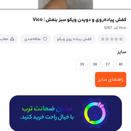
کفش پیاده‌روی و دویدن ویکو سبز بنفش | Vico
Vico کد: 5287
کفش پیاده روی ویکو
علاقه‌مندی
مقای
سایز
39
38
37
40
راهنمای سایز