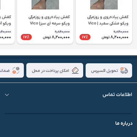
کفش پیاده‌روی و روزمرگی
کفش پیاده‌روی و روزمرگی
کفش پیا
ویکو مشکی سفید | Vico
ویکو سرمه ای سبز| Vico
ویکو آبی 
840,000
9,840,000
9,840,000
00,000
8,200,000
8,200,000
17٪
17٪
تومان
تومان
امکان پرداخت در محل
ضمانت
تحویل اکسپرس
اطلاعات تماس
09007826840
درباره ما
قشم، درگهان، بازار دودلفین، یاس10، پلاک 1335