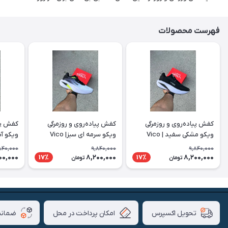
فهرست محصولات
کفش پیاده‌روی و روزمرگی
کفش پیاده‌روی و روزمرگی
کفش پیا
ویکو مشکی سفید | Vico
ویکو سرمه ای سبز| Vico
ویکو آبی 
840,000
9,840,000
9,840,000
00,000
8,200,000
8,200,000
17٪
17٪
تومان
تومان
امکان پرداخت در محل
ضمانت
تحویل اکسپرس