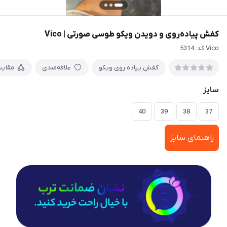
کفش پیاده‌روی و دویدن ویکو طوسی صورتی | Vico
Vico کد: 5314
کفش پیاده روی ویکو
علاقه‌مندی
مقای
سایز
40
39
38
37
راهنمای سایز