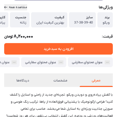
ویژگی‌ها
مشاهده همه
برند
سایز
کیفیت
جنسیت
کاربر
ویکو
37-38-39-40
بهترین کیفیت ایران
زنانه
پیاد
8,200,000
قیمت:
تومان
افزودن به سبدخرید
عنوان محتوای سفارشی
عنوان محتوای سفارشی
عنوان 
معرفی
مشخصات
دیدگاه‌ها
با کفش پیاده‌روی و دویدن ویکو، تجربه‌ای جدید از راحتی و استایل را کشف
کنید! طراحی ارگونومیک با پشتیبانی فوق‌العاده از پاها، ترکیب رنگ طوسی و
صورتی جذابیت ویژه‌ای به استایل شما می‌بخشد. مناسب برای تمامی
فعالیت‌های ورزشی و روزمره، این کفش انتخابی بی‌نقص برای هر روز شماست!