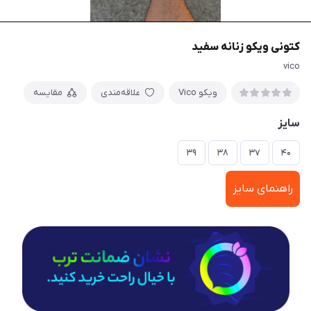
کتونی ویکو زنانه سفید
vico
ویکو Vico
علاقه‌مندی
مقایسه
سایز
۳۹
۳۸
۳۷
۴۰
راهنمای سایز