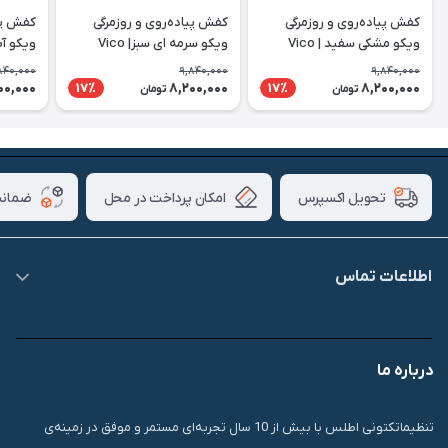
کفش پیاده‌روی و روزمرگی
کفش پیاده‌روی و روزمرگی
کفش پیا
ویکو مشکی سفید | Vico
ویکو سرمه ای سبز| Vico
ویکو آبی 
840,000
9,840,000
9,840,000
00,000
8,200,000
8,200,000
17٪
17٪
تومان
تومان
امکان پرداخت در محل
ضمانت
تحویل اکسپرس
اطلاعات تماس
09007826840
درباره ما
قشم، درگهان، بازار دودلفین، یاس10، پلاک 1335
تنظیماتکتونی اطلس با بیش از 10 سال تجربه‌ای مستمر و موفق در زمینه‌ی