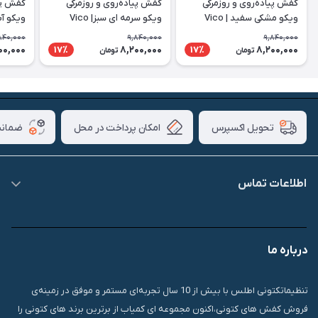
کفش پیاده‌روی و روزمرگی
کفش پیاده‌روی و روزمرگی
کفش پیا
ویکو مشکی سفید | Vico
ویکو سرمه ای سبز| Vico
ویکو آبی 
840,000
9,840,000
9,840,000
00,000
8,200,000
8,200,000
17٪
17٪
تومان
تومان
امکان پرداخت در محل
ضمانت
تحویل اکسپرس
اطلاعات تماس
09007826840
درباره ما
قشم، درگهان، بازار دودلفین، یاس10، پلاک 1335
تنظیماتکتونی اطلس با بیش از 10 سال تجربه‌ای مستمر و موفق در زمینه‌ی
فروش کفش های کتونی،اکنون مجموعه ای کمیاب از برترین برند های کتونی را