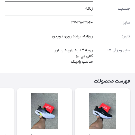
جنسیت
زنانه
سایز
۳۷-۳۸-۳۹-۴۰
کاربرد
روزانه، پیاده روی، دویدن
سایر ویژگی ها
رويه ٣ لايه پارچه و طور
كفي پي يو
مناسب رانينگ
فهرست محصولات