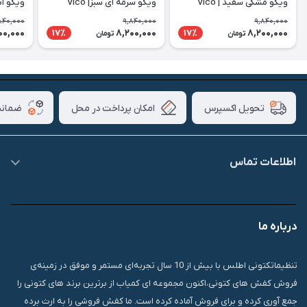
ویکو مشکی سفید | Vico
ویکو سرمه ای سبز| Vico
ویکو آبی 
840,000
9,840,000
9,840,000
00,000
8,200,000
8,200,000
17٪
17٪
تومان
تومان
امکان پرداخت در محل
ضمانت
تحویل اکسپرس
اطلاعات تماس
09007826840
درباره ما
قشم، درگهان، بازار دودلفین، یاس10، پلاک 1335
تنظیماتکتونی اطلس با بیش از 10 سال تجربه‌ای مستمر و موفق در زمینه‌ی
فروش کفش های کتونی،اکنون مجموعه ای کمیاب از برترین برند های کتونی را
جمع آوری کرده و برای فروش آماده کرده است. ما کفش فروشی را به ارث برده