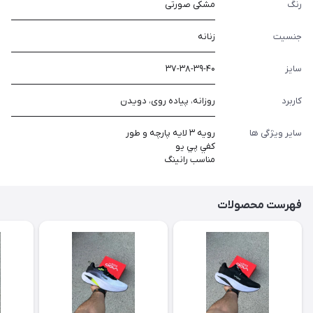
رنگ
مشکی صورتی
جنسیت
زنانه
سایز
۳۷-۳۸-۳۹-۴۰
کاربرد
روزانه، پیاده روی، دویدن
سایر ویژگی ها
رويه ٣ لايه پارچه و طور
كفي پي يو
مناسب رانينگ
فهرست محصولات