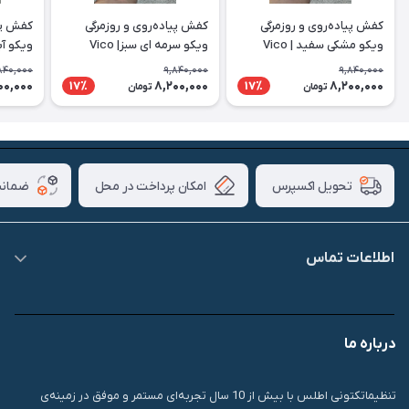
کفش پیاده‌روی و روزمرگی
کفش پیاده‌روی و روزمرگی
کفش پیا
ویکو مشکی سفید | Vico
ویکو سرمه ای سبز| Vico
ویکو آبی 
840,000
9,840,000
9,840,000
00,000
8,200,000
8,200,000
17٪
17٪
تومان
تومان
امکان پرداخت در محل
ضمانت
تحویل اکسپرس
اطلاعات تماس
09007826840
درباره ما
قشم، درگهان، بازار دودلفین، یاس10، پلاک 1335
تنظیماتکتونی اطلس با بیش از 10 سال تجربه‌ای مستمر و موفق در زمینه‌ی