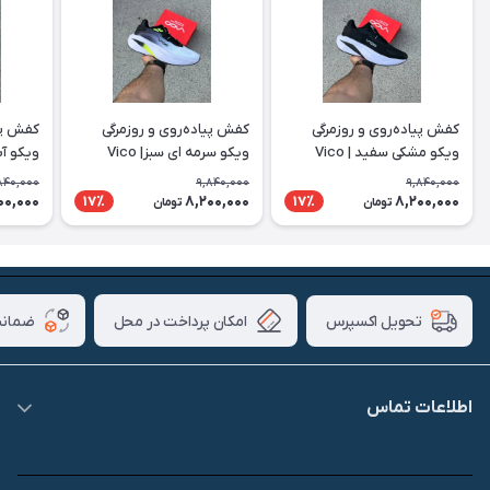
کفش پیاده‌روی و روزمرگی
کفش پیاده‌روی و روزمرگی
کفش پیا
ویکو مشکی سفید | Vico
ویکو سرمه ای سبز| Vico
ویکو آبی 
840,000
9,840,000
9,840,000
00,000
8,200,000
8,200,000
17٪
17٪
تومان
تومان
امکان پرداخت در محل
ضمانت
تحویل اکسپرس
اطلاعات تماس
09007826840