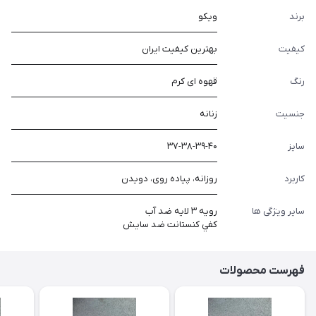
برند
ویکو
کیفیت
بهترین کیفیت ایران
رنگ
قهوه ای کرم
جنسیت
زنانه
سایز
۳۷-۳۸-۳۹-۴۰
کاربرد
روزانه، پیاده روی، دویدن
سایر ویژگی ها
رويه ٣ لايه ضد آب
كفي كنستانت ضد سايش
فهرست محصولات