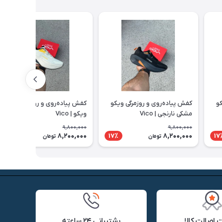
کو
کفش پیاده‌روی و روزمرگی ویکو
کفش پیاده‌روی و روزمرگی کرم زرد
مشکی نارنجی | Vico
ویکو | Vico
9,800,000
9,800,000
8,200,000
8,200,000
17٪
17٪
17
تومان
تومان
اصالت کالا
پشتیبانی ۲۴ ساعته