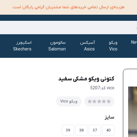
هزینه‌ی ارسال تمامی خرید‌های شما مشتریان گرامی رایگان است
الانس New
ویکو
آسیکس
سالومون
اسکیچرز
Skechers
Salomon
Asics
Vico
کتونی ویکو مشکی سفید
vico کد:5207
ویکو Vico
سایز
39
38
37
40