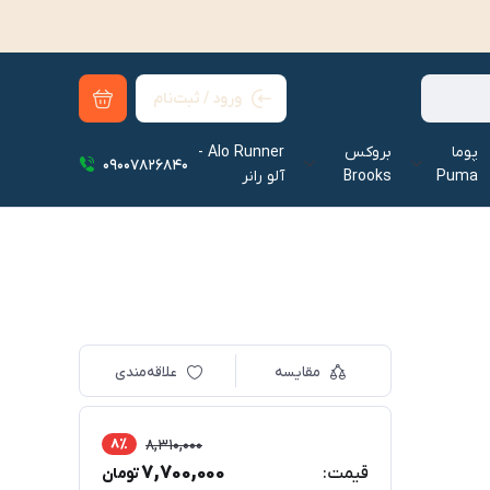
ورود / ثبت‌نام
پوما
بروکس
Alo Runner -
09007826840
Puma
Brooks
آلو رانر‌
مقایسه
علاقه‌مندی
8٪
8,310,000
7,700,000
قیمت:
تومان