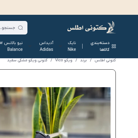
دسته‌بندی
نایک
آدیداس
نیو ب
کالاها
Nike
Adidas
Balance
کتونی اطلس
/
برند
/
ویکو Vico
/
کتونی ویکو مشکی سفید