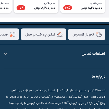
840,000
9,840,000
9,840,000
00,000
8,200,000
8,200,000
17٪
17٪
تومان
تومان
امکان پرداخت در محل
ضمانت
تحویل اکسپرس
اطلاعات تماس
09007826840
درباره ما
قشم، درگهان، بازار دودلفین، یاس10، پلاک 1335
تنظیماتکتونی اطلس با بیش از 10 سال تجربه‌ای مستمر و موفق در زمینه‌ی
فروش کفش های کتونی،اکنون مجموعه ای کمیاب از برترین برند های کتونی را
جمع آوری کرده و برای فروش آماده کرده است. ما کفش فروشی را به ارث برده