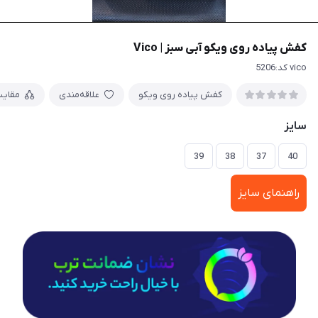
کفش پیاده روی ویکو آبی سبز | Vico
vico کد:5206
کفش پیاده روی ویکو
علاقه‌مندی
مقای
سایز
39
38
37
40
راهنمای سایز