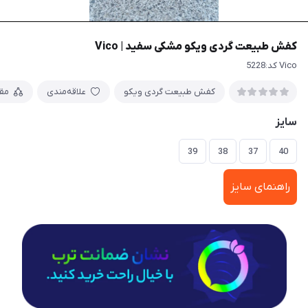
کفش طبیعت گردی ویکو مشکی سفید | Vico
Vico کد:5228
کفش طبیعت گردی ویکو
علاقه‌مندی
مق
سایز
39
38
37
40
راهنمای سایز