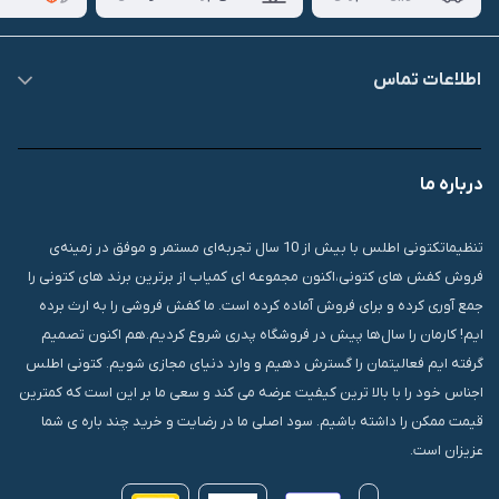
اطلاعات تماس
09007826840
درباره ما
قشم، درگهان، بازار دودلفین، یاس10، پلاک 1335
تنظیماتکتونی اطلس با بیش از 10 سال تجربه‌ای مستمر و موفق در زمینه‌ی
فروش کفش های کتونی،اکنون مجموعه ای کمیاب از برترین برند های کتونی را
جمع آوری کرده و برای فروش آماده کرده است. ما کفش فروشی را به ارث برده
ایم! کارمان را سال‌ها پیش در فروشگاه پدری شروع کردیم.هم اکنون تصمیم
گرفته ایم فعالیتمان را گسترش دهیم و وارد دنیای مجازی شویم. کتونی اطلس
اجناس خود را با بالا ترین کیفیت عرضه می کند و سعی ما بر این است که کمترین
قیمت ممکن را داشته باشیم. سود اصلی ما در رضایت و خرید چند باره ی شما
عزیزان است.