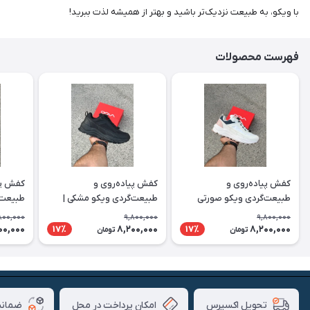
با ویکو، به طبیعت نزدیک‌تر باشید و بهتر از همیشه لذت ببرید!
فهرست محصولات
کفش پیاده‌روی و
کفش پیاده‌روی و
کفش پی
طبیعت‌گردی ویکو صورتی
طبیعت‌گردی ویکو مشکی |
طبیعت‌
سفید | Vico
Vico
رنگ | Vico
800,000
9,800,000
9,800,000
00,000
8,200,000
8,200,000
17٪
17٪
تومان
تومان
امکان پرداخت در محل
ضمانت
تحویل اکسپرس