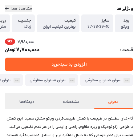
ویژگی‌ها
مشاهده همه
برند
سایز
کیفیت
جنسیت
رویه
ویکو
37-38-39-40
بهترین کیفیت ایران
زنانه
مش 
4٪
7,980,000
7,700,000
قیمت:
تومان
افزودن به سبدخرید
عنوان محتوای سفارشی
عنوان محتوای سفارشی
عنوان 
معرفی
مشخصات
دیدگاه‌ها
گام‌های مطمئن در طبیعت با کفش طبیعت‌گردی ویکو مشکی سفید! این کفش
با طراحی ارگونومیک و زیره مقاوم، راحتی و ایمنی را در هر قدم تضمین می‌کند.
مناسب برای ماجراجویانی که به دنبال عملکرد برتر و استایل منحصربه‌فرد هستند.