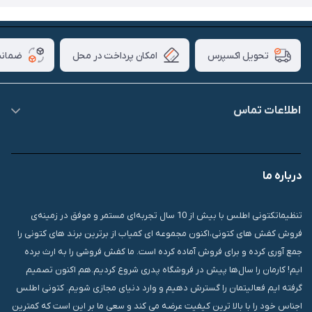
امکان پرداخت در محل
ضمانت
تحویل اکسپرس
اطلاعات تماس
09007826840
درباره ما
قشم، درگهان، بازار دودلفین، یاس10، پلاک 1335
تنظیماتکتونی اطلس با بیش از 10 سال تجربه‌ای مستمر و موفق در زمینه‌ی
فروش کفش های کتونی،اکنون مجموعه ای کمیاب از برترین برند های کتونی را
جمع آوری کرده و برای فروش آماده کرده است. ما کفش فروشی را به ارث برده
ایم! کارمان را سال‌ها پیش در فروشگاه پدری شروع کردیم.هم اکنون تصمیم
گرفته ایم فعالیتمان را گسترش دهیم و وارد دنیای مجازی شویم. کتونی اطلس
اجناس خود را با بالا ترین کیفیت عرضه می کند و سعی ما بر این است که کمترین