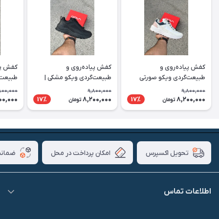
کفش پیاده‌روی و
کفش پیاده‌روی و
کفش پی
طبیعت‌گردی ویکو صورتی
طبیعت‌گردی ویکو مشکی |
طبیعت‌
سفید | Vico
Vico
رنگ | Vico
800,000
9,800,000
9,800,000
00,000
8,200,000
8,200,000
17٪
17٪
تومان
تومان
امکان پرداخت در محل
ضمانت
تحویل اکسپرس
اطلاعات تماس
09007826840