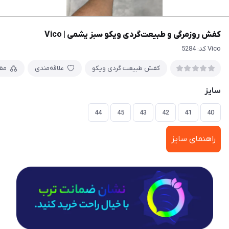
کفش روزمرگی و طبیعت‌گردی ویکو سبز یشمی | Vico
Vico کد: 5284
کفش طبیعت گردی ویکو
علاقه‌مندی
مق
سایز
44
45
43
42
41
40
راهنمای سایز