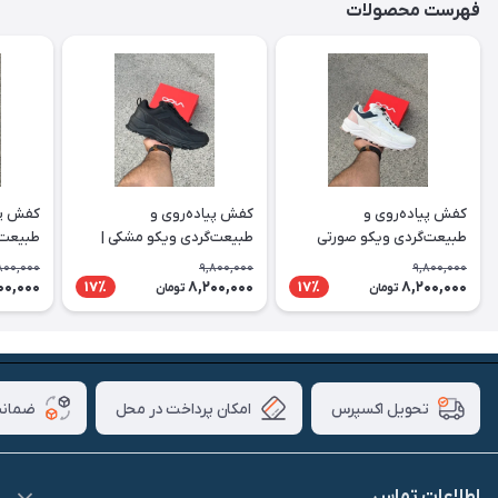
فهرست محصولات
کفش پیاده‌روی و
کفش پیاده‌روی و
کفش پی
طبیعت‌گردی ویکو صورتی
طبیعت‌گردی ویکو مشکی |
طبیعت‌
سفید | Vico
Vico
رنگ | Vico
800,000
9,800,000
9,800,000
00,000
8,200,000
8,200,000
17٪
17٪
تومان
تومان
امکان پرداخت در محل
ضمانت
تحویل اکسپرس
اطلاعات تماس