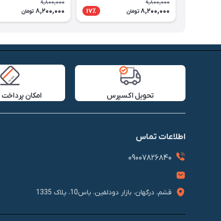
9,800,000
9,800,000
8,200,000
8,200,000
17٪
تومان
تومان
تحویل اکسپرس
امکان پرداخت 
اطلاعات تماس
09007826840
قشم، درگهان، بازار دودلفین، یاس10، پلاک 1335