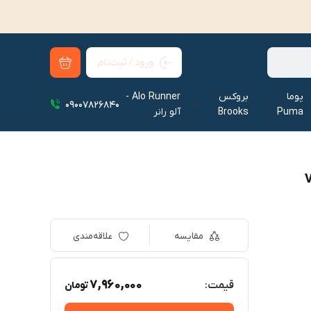
ورود / ثبت‌نام
پوما
بروکس
Alo Runner -
09007826840
Puma
Brooks
آلو رانر‌
مقایسه
علاقه‌مندی
7,960,000
قیمت:
تومان