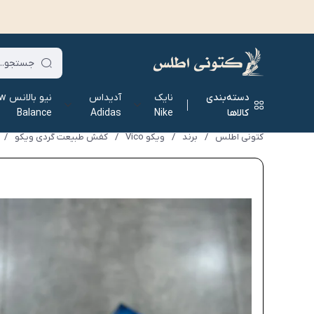
دسته‌بندی
نایک
آدیداس
نیو ب
کالاها
Nike
Adidas
Balance
کتونی اطلس
/
برند
/
ویکو Vico
/
کفش طبیعت گردی ویکو
/