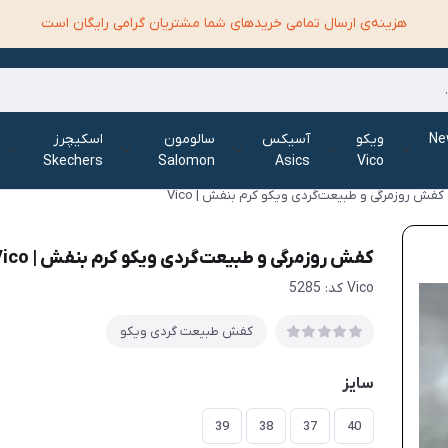
هزینه‌ی ارسال تمامی خرید‌های شما مشتریان گرامی رایگان است
الانس New
ویکو
آسیکس
سالومون
اسکیچرز
Skechers
Salomon
Asics
Vico
کفش روزمرگی و طبیعت‌گردی ویکو کرم بنفش | Vico
کفش روزمرگی و طبیعت‌گردی ویکو کرم بنفش | Vico
Vico کد: 5285
کفش طبیعت گردی ویکو
سایز
39
38
37
40