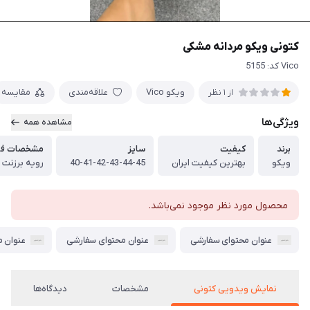
کتونی ویکو مردانه مشکی
Vico کد: 5155
ویکو Vico
علاقه‌مندی
مقایسه
از 1 نظر
ویژگی‌ها
مشاهده همه
برند
کیفیت
سایز
مشخصات فی
ویکو
بهترین کیفیت ایران
40-41-42-43-44-45
رویه برزنت
محصول مورد نظر موجود نمی‌باشد.
عنوان محتوای سفارشی
عنوان محتوای سفارشی
عنوان 
نمایش ویدویی کتونی
مشخصات
دیدگاه‌ها