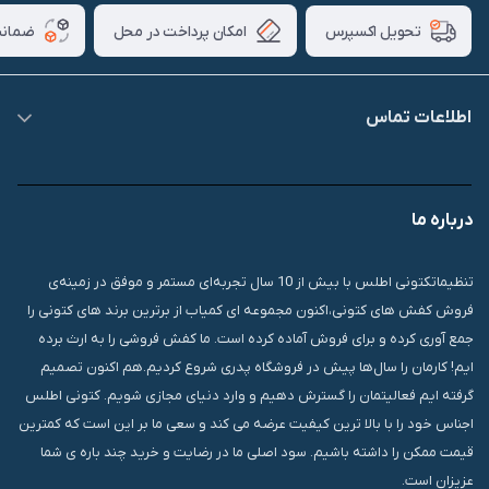
امکان پرداخت در محل
ضمانت
تحویل اکسپرس
اطلاعات تماس
09007826840
درباره ما
قشم، درگهان، بازار دودلفین، یاس10، پلاک 1335
تنظیماتکتونی اطلس با بیش از 10 سال تجربه‌ای مستمر و موفق در زمینه‌ی
فروش کفش های کتونی،اکنون مجموعه ای کمیاب از برترین برند های کتونی را
جمع آوری کرده و برای فروش آماده کرده است. ما کفش فروشی را به ارث برده
ایم! کارمان را سال‌ها پیش در فروشگاه پدری شروع کردیم.هم اکنون تصمیم
گرفته ایم فعالیتمان را گسترش دهیم و وارد دنیای مجازی شویم. کتونی اطلس
اجناس خود را با بالا ترین کیفیت عرضه می کند و سعی ما بر این است که کمترین
قیمت ممکن را داشته باشیم. سود اصلی ما در رضایت و خرید چند باره ی شما
عزیزان است.