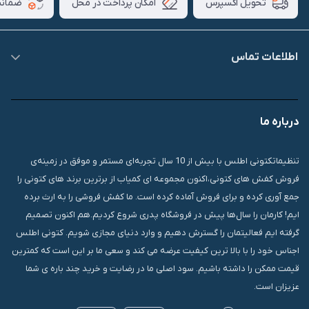
امکان پرداخت در محل
ضمانت
تحویل اکسپرس
اطلاعات تماس
09007826840
درباره ما
قشم، درگهان، بازار دودلفین، یاس10، پلاک 1335
تنظیماتکتونی اطلس با بیش از 10 سال تجربه‌ای مستمر و موفق در زمینه‌ی
فروش کفش های کتونی،اکنون مجموعه ای کمیاب از برترین برند های کتونی را
جمع آوری کرده و برای فروش آماده کرده است. ما کفش فروشی را به ارث برده
ایم! کارمان را سال‌ها پیش در فروشگاه پدری شروع کردیم.هم اکنون تصمیم
گرفته ایم فعالیتمان را گسترش دهیم و وارد دنیای مجازی شویم. کتونی اطلس
اجناس خود را با بالا ترین کیفیت عرضه می کند و سعی ما بر این است که کمترین
قیمت ممکن را داشته باشیم. سود اصلی ما در رضایت و خرید چند باره ی شما
عزیزان است.