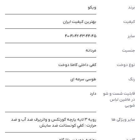
برند
ویکو
کیفیت
بهترین کیفیت ایران
سایز
۴۰-۴۱-۴۲-۴۳-۴۴-۴۵
جنسیت
مردانه
نوع دوخت
کفی داخلی کاملا دوخت
رنگ
طوسی سرمه ای
قابلیت شست و شو
دارد
در ماشین لباس
شویی
سایر ویژگی ها
رويه ٣ لايه پارچه گورتكس و واترپرف ضد آب و ضد
حرارت ؛ كفي كونستانت ضد سايش
کاربرد
روزمره، دویدن، باشگاه