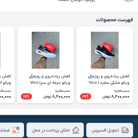
فهرست محصولات
کفش پیاده‌روی و روزمرگی
کفش پیاده‌روی و روزمرگی
کفش پیا
ویکو مشکی سفید | Vico
ویکو سرمه ای سبز| Vico
ویکو آبی 
840,000
9,840,000
9,840,000
00,000
8,200,000
8,200,000
17٪
17٪
تومان
تومان
امکان پرداخت در محل
ضمانت
تحویل اکسپرس