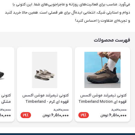
می‌آورد. مناسب برای فعالیت‌های روزانه و ماجراجویی‌های شما. این کتونی با
دوام و استایلی شیک، انتخابی ایده‌آل برای هر فصلی است. همین حالا خرید کنید
و تجربه‌ای متفاوت را احساس کنید!
فهرست محصولات
کتونی تیمبرلند موشن اکسس
کتونی تیمبرلند موشن اکسس
کتونی 
قهوه ای Timberland Motion
قهوه ای کرم - Timberland
ccess
Motion Access
Access
030,000
8,030,000
8,030,000
10,000
6,510,000
6,510,000
19٪
19٪
تومان
تومان