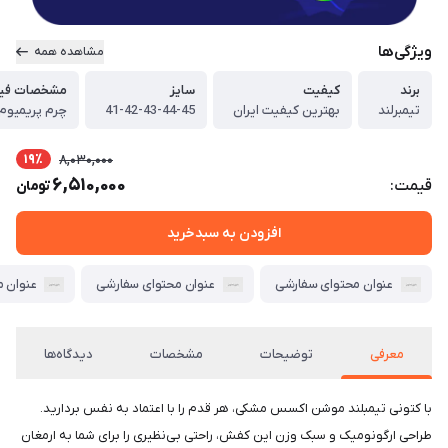
ویژگی‌ها
مشاهده همه
برند
کیفیت
سایز
مشخصات فیز
تیمبرلند
بهترین کیفیت ایران
41-42-43-44-45
19٪
8,030,000
6,510,000
قیمت:
تومان
افزودن به سبدخرید
عنوان محتوای سفارشی
عنوان محتوای سفارشی
عنوان 
معرفی
توضیحات
مشخصات
دیدگاه‌ها
با کتونی تیمبلند موشن اکسس مشکی، هر قدم را با اعتماد به نفس بردارید.
طراحی ارگونومیک و سبک وزن این کفش، راحتی بی‌نظیری را برای شما به ارمغان