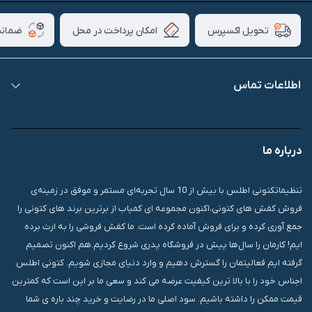
امکان پرداخت در محل
ضمانت
تحویل اکسپرس
اطلاعات تماس
09007826840
درباره ما
قشم، درگهان، بازار دودلفین، یاس10، پلاک 1335
تنظیماتکتونی اطلس با بیش از 10 سال تجربه‌ای مستمر و موفق در زمینه‌ی
فروش کفش های کتونی،اکنون مجموعه ای کمیاب از برترین برند های کتونی را
جمع آوری کرده و برای فروش آماده کرده است. ما کفش فروشی را به ارث برده
ایم! کارمان را سال‌ها پیش در فروشگاه پدری شروع کردیم.هم اکنون تصمیم
گرفته ایم فعالیتمان را گسترش دهیم و وارد دنیای مجازی شویم. کتونی اطلس
اجناس خود را با بالا ترین کیفیت عرضه می کند و سعی ما بر این است که کمترین
قیمت ممکن را داشته باشیم. سود اصلی ما در رضایت و خرید چند باره ی شما