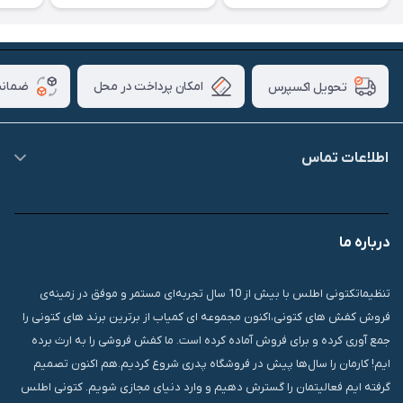
امکان پرداخت در محل
ضمانت
تحویل اکسپرس
اطلاعات تماس
09007826840
درباره ما
قشم، درگهان، بازار دودلفین، یاس10، پلاک 1335
تنظیماتکتونی اطلس با بیش از 10 سال تجربه‌ای مستمر و موفق در زمینه‌ی
فروش کفش های کتونی،اکنون مجموعه ای کمیاب از برترین برند های کتونی را
جمع آوری کرده و برای فروش آماده کرده است. ما کفش فروشی را به ارث برده
ایم! کارمان را سال‌ها پیش در فروشگاه پدری شروع کردیم.هم اکنون تصمیم
گرفته ایم فعالیتمان را گسترش دهیم و وارد دنیای مجازی شویم. کتونی اطلس