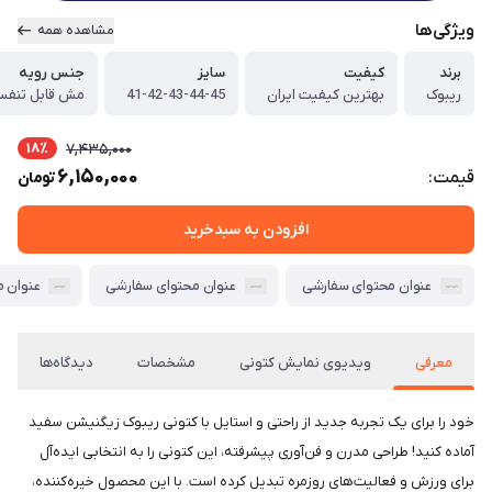
ویژگی‌ها
مشاهده همه
برند
کیفیت
سایز
جنس رویه
ریبوک
بهترین کیفیت ایران
41-42-43-44-45
مش قابل تنف
18٪
7,435,000
6,150,000
قیمت:
تومان
افزودن به سبدخرید
عنوان محتوای سفارشی
عنوان محتوای سفارشی
عنوان 
معرفی
ویدیوی نمایش کتونی
مشخصات
دیدگاه‌ها
خود را برای یک تجربه جدید از راحتی و استایل با کتونی ریبوک زیگنیشن سفید
آماده کنید! طراحی مدرن و فن‌آوری پیشرفته، این کتونی را به انتخابی ایده‌آل
برای ورزش و فعالیت‌های روزمره تبدیل کرده است. با این محصول خیره‌کننده،