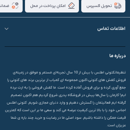
امکان پرداخت در محل
ضمانت
تحویل اکسپرس
اطلاعات تماس
09007826840
درباره ما
قشم، درگهان، بازار دودلفین، یاس10، پلاک 1335
تنظیماتکتونی اطلس با بیش از 10 سال تجربه‌ای مستمر و موفق در زمینه‌ی
فروش کفش های کتونی،اکنون مجموعه ای کمیاب از برترین برند های کتونی را
جمع آوری کرده و برای فروش آماده کرده است. ما کفش فروشی را به ارث برده
ایم! کارمان را سال‌ها پیش در فروشگاه پدری شروع کردیم.هم اکنون تصمیم
گرفته ایم فعالیتمان را گسترش دهیم و وارد دنیای مجازی شویم. کتونی اطلس
اجناس خود را با بالا ترین کیفیت عرضه می کند و سعی ما بر این است که کمترین
قیمت ممکن را داشته باشیم. سود اصلی ما در رضایت و خرید چند باره ی شما
عزیزان است.