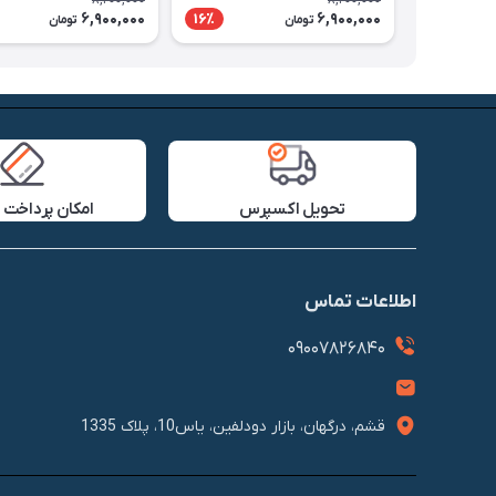
8,200,000
8,200,000
6,900,000
6,900,000
16٪
تومان
تومان
تحویل اکسپرس
امکان پرداخت 
اطلاعات تماس
09007826840
قشم، درگهان، بازار دودلفین، یاس10، پلاک 1335