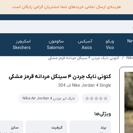
هزینه‌ی ارسال تمامی خرید‌های شما مشتریان گرامی رایگان است
الانس New
ویکو
آسیکس
سالومون
اسکیچرز
Skechers
Salomon
Asics
Vico
/
کتونی نایک جردن ۴ سینگل مردانه قرمز مشکی
کتونی نایک جردن ۴ سینگل مردانه قرمز مشکی
Nike Jordan 4 Single کد 304
نایک ایر جردن Nike Air Jordan 4
ویژگی‌ها
برند
کیفیت
سایز