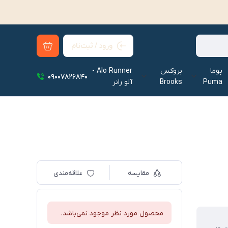
ورود / ثبت‌نام
پوما
بروکس
Alo Runner -
09007826840
Puma
Brooks
آلو رانر‌
مقایسه
علاقه‌مندی
محصول مورد نظر موجود نمی‌باشد.