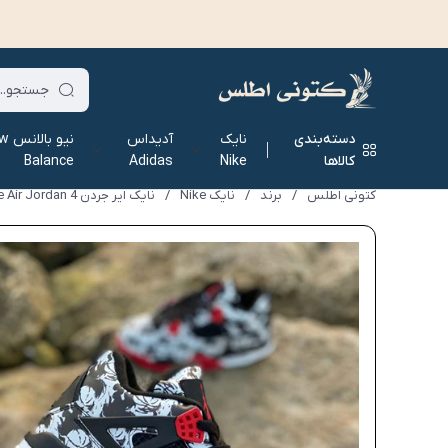
دسته‌بندی
نایک
آدیداس
نیو ب
کالاها
Nike
Adidas
Balance
کتونی اطلس
/
برند
/
نایک Nike
/
نایک ایر جردن Nike Air Jordan 4