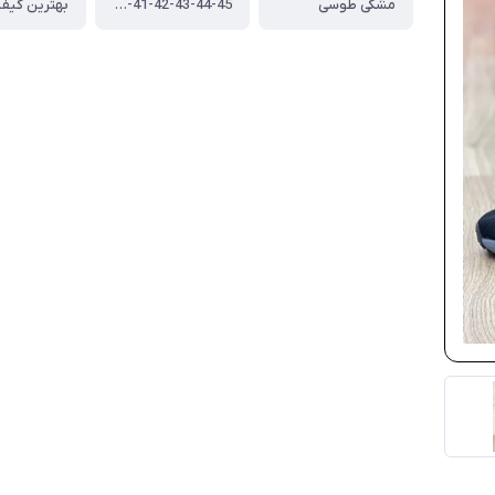
مشکی طوسی
40-41-42-43-44-45
بهترین کیفی