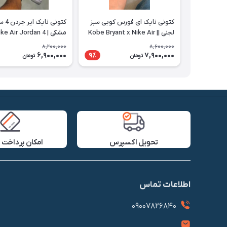
کتونی نایک ای فورس کوبی سبز
کتونی نا
لجنی || Kobe Bryant x Nike Air
مشکی | Nike Air Jordan 4
Force 1
8,200,000
8,600,000
6,900,000
7,900,000
9٪
تومان
تومان
تحویل اکسپرس
امکان پرداخت 
اطلاعات تماس
09007826840