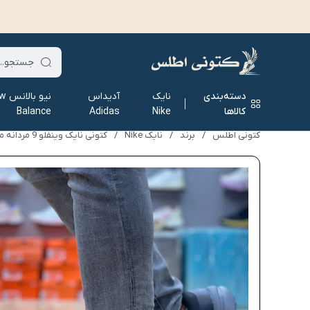
دسته‌بندی
نایک
آدیداس
نیو ب
کالاها
Nike
Adidas
Balance
کتونی اطلس
/
برند
/
نایک Nike
/
کتونی نایک وینفلو 9 مردانه مشکی طوسی