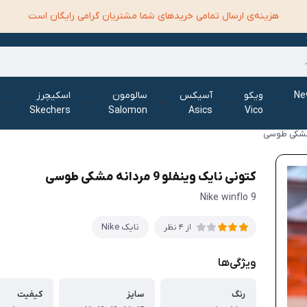
هزینه‌ی ارسال تمامی خرید‌های شما مشتریان گرامی رایگان است
الانس New
ویکو
آسیکس
سالومون
اسکیچرز
Skechers
Salomon
Asics
Vico
کتونی نایک وینفلو 9 مردانه مشکی طوسی
Nike winflo 9
نایک Nike
از 4 نظر
ویژگی‌ها
رنگ
سایز
کیفیت