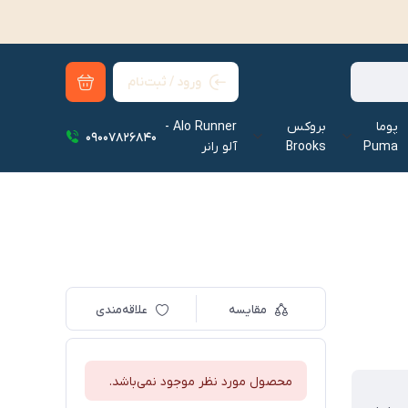
ورود / ثبت‌نام
پوما
بروکس
Alo Runner -
09007826840
Puma
Brooks
آلو رانر‌
مقایسه
علاقه‌مندی
محصول مورد نظر موجود نمی‌باشد.