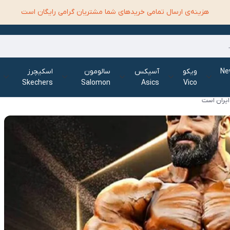
هزینه‌ی ارسال تمامی خرید‌های شما مشتریان گرامی رایگان است
الانس New
ویکو
آسیکس
سالومون
اسکیچرز
Skechers
Salomon
Asics
Vico
ایران است