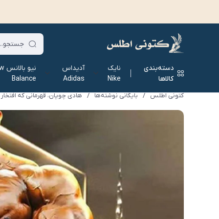
دسته‌بندی
نایک
آدیداس
نیو ب
کالاها
Nike
Adidas
Balance
کتونی اطلس
/
بایگانی نوشته‌ها
/
هادی چوپان، قهرمانی که افتخار 