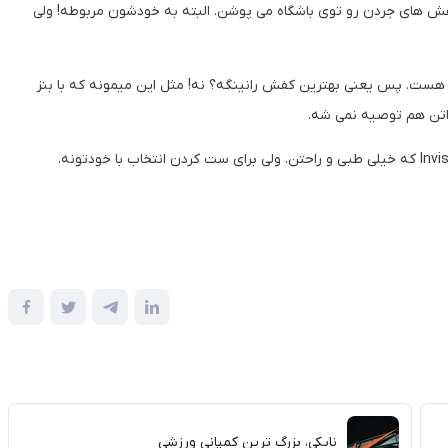
 کفش های جردن رو توی باشگاه می پوشن. البته به خودشون مربوطه! ولی
- کفش های رانینگ: گرون ترین کفش کمپانی نایکی Alpha fly 2 هست. پس یعنی بهترین کفش رانینگه؟ نه! مثل این میمونه که با بنز
نایکی، بزرگ ترین کمپانی ورزشی