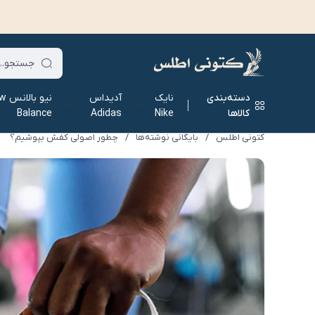
دسته‌بندی
نایک
آدیداس
نیو ب
کالاها
Nike
Adidas
Balance
کتونی اطلس
/
بایگانی نوشته‌ها
/
چطور اصولی کفش بپوشیم؟