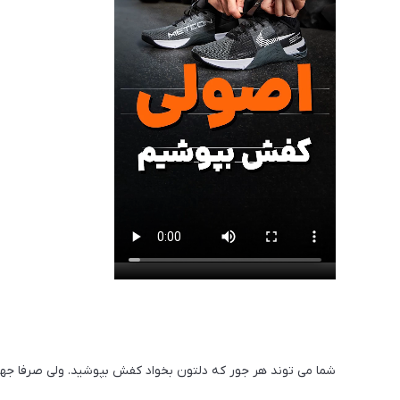
شما می توند هر جور که دلتون بخواد کفش بپوشید. ولی صرفا جهت