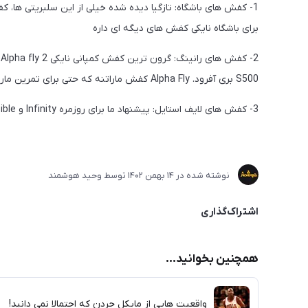
1- کفش های باشگاه: تازگیا دیده شده خیلی از این سلبریتی ها،
برای باشگاه نایکی کفش های دیگه ای داره
2
S500 بری آفرود. Alpha Fly کفش ماراتنه که حتی برای تمرین ماراتن هم توصیه نمی شه.
3- کفش های لایف استایل: پیشنهاد ما برای روزمره Infinity و Invisible که خیلی طبی و راحتن. ولی برای ست کردن انتخاب با خودتونه.
نوشته شده در
14 بهمن 1402
توسط
وحید هوشمند
اشتراک‌گذاری
همچنین بخوانید...
واقعیت هایی از مایکل جردن که احتمالا نمی دانید!