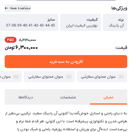
ویژگی‌ها
مشاهده همه
برند
کیفیت
سایز
آن رانینگ
بهترین کیفیت ایران
37-38-39-40-41-42-43-44-45
25٪
8,330,000
6,300,000
قیمت:
تومان
افزودن به سبدخرید
عنوان محتوای سفارشی
عنوان محتوای سفارشی
عنوان 
معرفی
مشخصات
دیدگاه‌ها
به دنیای راحتی و استایل خوش‌آمدید! کتونی آن رانینگ سفید، ترکیبی بی‌نظیر از
طراحی مدرن و تکنولوژی پیشرفته است. با این کتونی، هر قدم شما نرم و
بی‌صداست. ایده‌آل برای ورزش و استفاده روزمره، راحتی و شیک بودن را