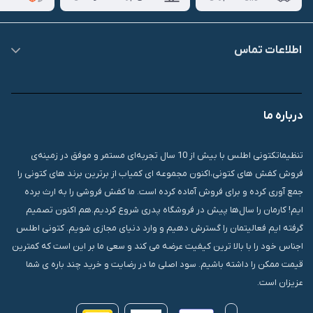
اطلاعات تماس
09007826840
درباره ما
قشم، درگهان، بازار دودلفین، یاس10، پلاک 1335
تنظیماتکتونی اطلس با بیش از 10 سال تجربه‌ای مستمر و موفق در زمینه‌ی
فروش کفش های کتونی،اکنون مجموعه ای کمیاب از برترین برند های کتونی را
جمع آوری کرده و برای فروش آماده کرده است. ما کفش فروشی را به ارث برده
ایم! کارمان را سال‌ها پیش در فروشگاه پدری شروع کردیم.هم اکنون تصمیم
گرفته ایم فعالیتمان را گسترش دهیم و وارد دنیای مجازی شویم. کتونی اطلس
اجناس خود را با بالا ترین کیفیت عرضه می کند و سعی ما بر این است که کمترین
قیمت ممکن را داشته باشیم. سود اصلی ما در رضایت و خرید چند باره ی شما
عزیزان است.