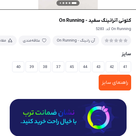
کتونی آنرانینگ سفید - On Running
On Running کد: 5283
آن رانینگ - On Running
علاقه‌مندی
مقا
سایز
40
39
38
37
45
44
43
42
41
راهنمای سایز