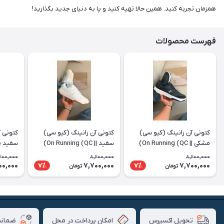
همزمان تجربه کنید. همین حالا تهیه کنید و پا به دنیای جدید بگذارید!
فهرست محصولات
کتونی آن رانینگ (کیو سی)
کتونی آن رانینگ (کیو سی)
کتونی آ
مشکی || On Running (QC)
سفید || On Running (QC)
(QC)
200,000
8,200,000
8,200,000
00,000
7,700,000
7,700,000
7٪
7٪
تومان
تومان
امکان پرداخت در محل
ضمانت
تحویل اکسپرس