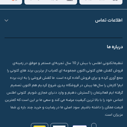
اطلاعات تماس
09007826840
درباره ما
قشم، درگهان، بازار دودلفین، یاس10، پلاک 1335
تنظیماتکتونی اطلس با بیش از 10 سال تجربه‌ای مستمر و موفق در زمینه‌ی
فروش کفش های کتونی،اکنون مجموعه ای کمیاب از برترین برند های کتونی را
جمع آوری کرده و برای فروش آماده کرده است. ما کفش فروشی را به ارث برده
ایم! کارمان را سال‌ها پیش در فروشگاه پدری شروع کردیم.هم اکنون تصمیم
گرفته ایم فعالیتمان را گسترش دهیم و وارد دنیای مجازی شویم. کتونی اطلس
اجناس خود را با بالا ترین کیفیت عرضه می کند و سعی ما بر این است که کمترین
قیمت ممکن را داشته باشیم. سود اصلی ما در رضایت و خرید چند باره ی شما
عزیزان است.