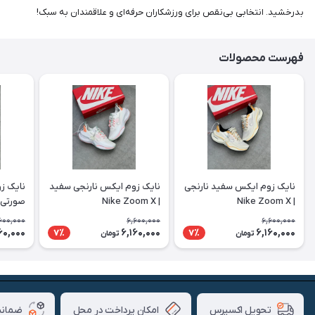
بدرخشید. انتخابی بی‌نقص برای ورزشکاران حرفه‌ای و علاقمندان به سبک!
فهرست محصولات
نایک زوم ایکس سفید نارنجی
نایک زوم ایکس نارنجی سفید
نایک ز
| Nike Zoom X
| Nike Zoom X
صورتی | e Zoom X
600,000
6,600,000
6,600,000
60,000
6,160,000
6,160,000
7٪
7٪
تومان
تومان
امکان پرداخت در محل
ضمانت
تحویل اکسپرس