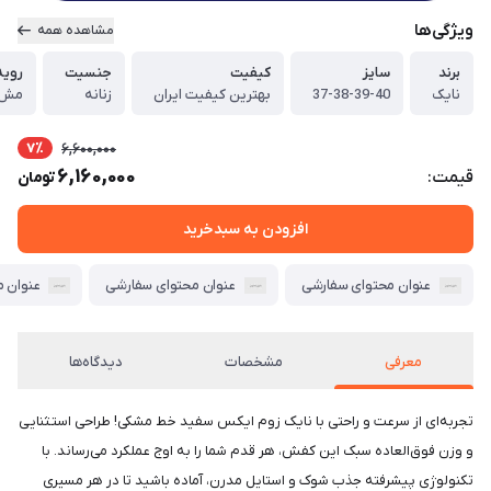
ویژگی‌ها
مشاهده همه
برند
سایز
کیفیت
جنسیت
رویه
نایک
37-38-39-40
بهترین کیفیت ایران
زنانه
مش ت
7٪
6,600,000
6,160,000
قیمت:
تومان
افزودن به سبدخرید
عنوان محتوای سفارشی
عنوان محتوای سفارشی
عنوان 
معرفی
مشخصات
دیدگاه‌ها
تجربه‌ای از سرعت و راحتی با نایک زوم ایکس سفید خط مشکی! طراحی استثنایی
و وزن فوق‌العاده سبک این کفش، هر قدم شما را به اوج عملکرد می‌رساند. با
تکنولوژی پیشرفته جذب شوک و استایل مدرن، آماده باشید تا در هر مسیری