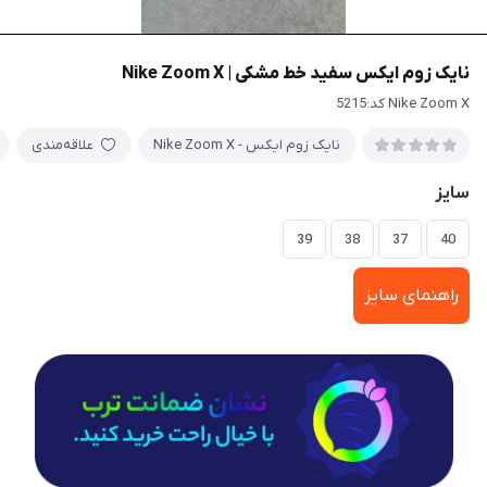
نایک زوم ایکس سفید خط مشکی | Nike Zoom X
Nike Zoom X کد:5215
نایک زوم ایکس - Nike Zoom X
علاقه‌مندی
سایز
39
38
37
40
راهنمای سایز