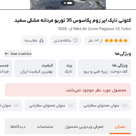
کتونی نایک ایر زوم پگاسوس 35 توربو مردانه مشکی سفید
Nike Air Zoom Pegasus 35 Turbo کد: 5038
علاقه‌مندی
مقایسه
از 109 نظر
ویژگی‌ها
مشاهده همه
ویژگی ها
برند
کیفیت
جنسی
کف دوخت . زیره طبی و پیو
نایک
بهترین کیفیت ایران
مردانه
محصول مورد نظر موجود نمی‌باشد.
عنوان محتوای سفارشی
عنوان محتوای سفارشی
عنوان 
معرفی
معرفی ویدویی محصول
مشخصات
دیدگاه‌ها