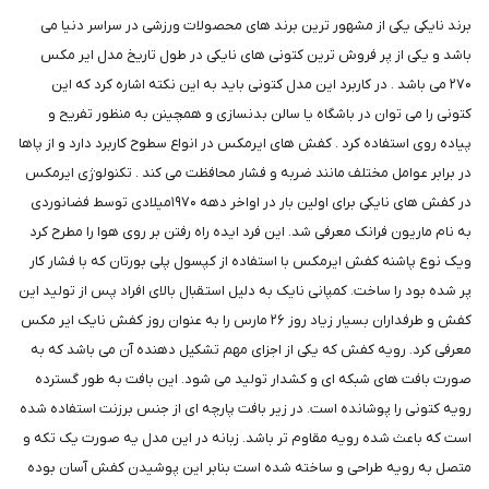
برند نایکی یکی از مشهور ترین برند های محصولات ورزشی در سراسر دنیا می
باشد و یکی از پر فروش ترین کتونی های نایکی در طول تاریخ مدل ایر مکس
۲۷۰ می باشد . در کاربرد این مدل کتونی باید به این نکته اشاره کرد که این
کتونی را می توان در باشگاه یا سالن بدنسازی و همچینن به منظور تفریح و
پیاده روی استفاده کرد . کفش های ایرمکس در انواع سطوح کاربرد دارد و از پاها
در برابر عوامل مختلف مانند ضربه و فشار محافظت می کند . تکنولوژی ایرمکس
در کفش های نایکی برای اولین بار در اواخر دهه ۱۹۷۰میلادی توسط فضانوردی
به نام ماریون فرانک معرفی شد. این فرد ایده راه رفتن بر روی هوا را مطرح کرد
و‌یک نوع پاشنه کفش ایرمکس با استفاده از کپسول پلی بورتان که با فشار کار
پر شده بود را ساخت. کمپانی نایک به دلیل استقبال بالای افراد پس از تولید این
کفش ‌و طرفداران بسیار زیاد روز ۲۶ مارس را به عنوان روز کفش نایک ایر مکس
معرفی کرد. رویه کفش که یکی از اجزای مهم تشکیل دهنده آن می باشد که به
صورت بافت های شبکه ای و کشدار تولید می شود. این بافت به طور گسترده
رویه کتونی را پوشانده است. ‌‌در زیر بافت پارچه ای از جنس برزنت استفاده شده
است که باعث شده رویه مقاوم تر باشد. زبانه در این مدل یه صورت یک تکه و
متصل به رویه طراحی و ساخته شده است بنابر این پوشیدن کفش آسان بوده