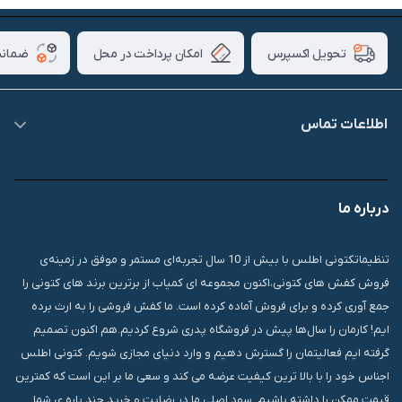
امکان پرداخت در محل
ضمانت
تحویل اکسپرس
اطلاعات تماس
09007826840
درباره ما
قشم، درگهان، بازار دودلفین، یاس10، پلاک 1335
تنظیماتکتونی اطلس با بیش از 10 سال تجربه‌ای مستمر و موفق در زمینه‌ی
فروش کفش های کتونی،اکنون مجموعه ای کمیاب از برترین برند های کتونی را
جمع آوری کرده و برای فروش آماده کرده است. ما کفش فروشی را به ارث برده
ایم! کارمان را سال‌ها پیش در فروشگاه پدری شروع کردیم.هم اکنون تصمیم
گرفته ایم فعالیتمان را گسترش دهیم و وارد دنیای مجازی شویم. کتونی اطلس
اجناس خود را با بالا ترین کیفیت عرضه می کند و سعی ما بر این است که کمترین
قیمت ممکن را داشته باشیم. سود اصلی ما در رضایت و خرید چند باره ی شما